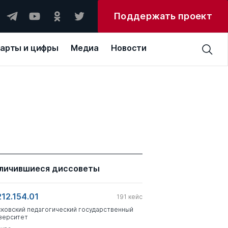
Поддержать проект
арты и цифры
Медиа
Новости
личившиеся диссоветы
212.154.01
191
кейс
ковский педагогический государственный
верситет