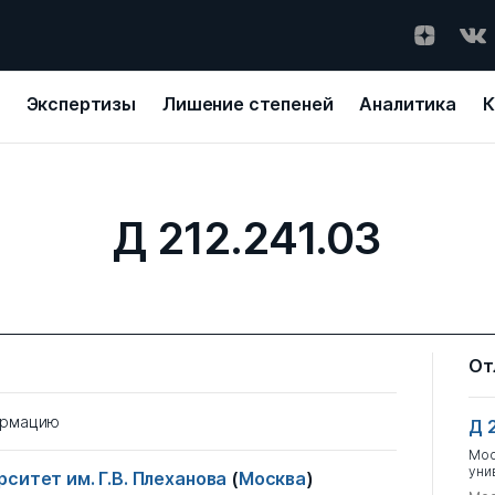
Экспертизы
Лишение степеней
Аналитика
К
Д 212.241.03
От
ормацию
Д 
Мос
уни
ситет им. Г.В. Плеханова
(
Москва
)