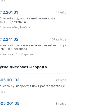
ква
212.261.01
141
кейс
бовский государственный университет
ни Г.Р. Державина
бовская обл., Тамбов
212.241.02
107
кейсов
атовский социально-экономический институт
 им. Г.В. Плеханова
атовская обл., Саратов
угие диссоветы города
505.001.03
8
кейсов
ансовый университет при Правительстве РФ
ква
505.001.05
3
кейса