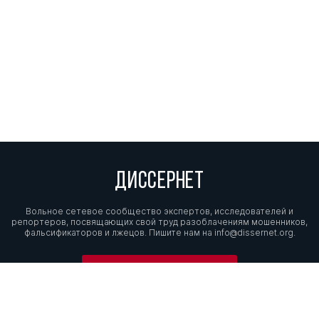
ДИССЕРНЕТ
Вольное сетевое сообщество экспертов, исследователей и
репортеров, посвящающих свой труд разоблачениям мошенников,
фальсификаторов и лжецов. Пишите нам на
info@dissernet.org.
Поддержать проект
МЫ В СОЦСЕТЯХ