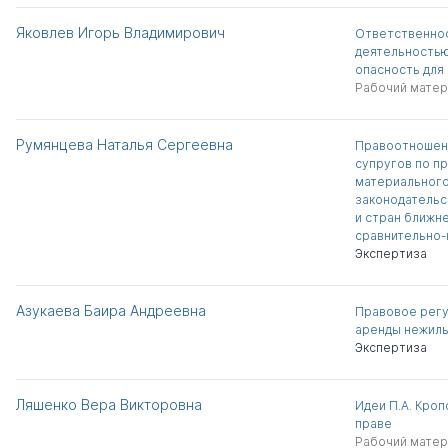
Яковлев Игорь Владимирович
Ответственнос
деятельность
опасность для
Рабочий матер
Румянцева Наталья Сергеевна
Правоотношени
супругов по п
материального
законодательс
и стран ближн
сравнительно-
Экспертиза
Азукаева Баира Андреевна
Правовое регу
аренды нежил
Экспертиза
Ляшенко Вера Викторовна
Идеи П.А. Кроп
праве
Рабочий матер