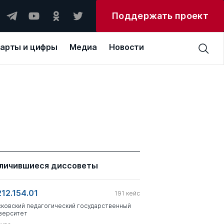
Поддержать проект
арты и цифры
Медиа
Новости
личившиеся диссоветы
212.154.01
191
кейс
ковский педагогический государственный
верситет