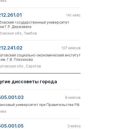
ква
212.261.01
141
кейс
бовский государственный университет
ни Г.Р. Державина
бовская обл., Тамбов
212.241.02
107
кейсов
атовский социально-экономический институт
 им. Г.В. Плеханова
атовская обл., Саратов
угие диссоветы города
505.001.03
8
кейсов
ансовый университет при Правительстве РФ
ква
505.001.05
3
кейса