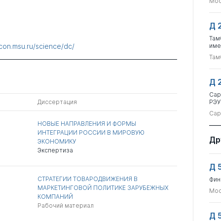
Мос
Д 
Там
con.msu.ru/science/dc/
име
Там
Д 
Сар
Диссертация
РЭУ
Сар
НОВЫЕ НАПРАВЛЕНИЯ И ФОРМЫ
ИНТЕГРАЦИИ РОССИИ В МИРОВУЮ
Др
ЭКОНОМИКУ
Экспертиза
Д 
СТРАТЕГИИ ТОВАРОДВИЖЕНИЯ В
Фин
МАРКЕТИНГОВОЙ ПОЛИТИКЕ ЗАРУБЕЖНЫХ
Мос
КОМПАНИЙ
Рабочий материал
Д 