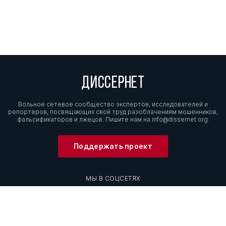
ДИССЕРНЕТ
Вольное сетевое сообщество экспертов, исследователей и
репортеров, посвящающих свой труд разоблачениям мошенников,
фальсификаторов и лжецов. Пишите нам на
info@dissernet.org.
Поддержать проект
МЫ В СОЦСЕТЯХ
© Вольное сетевое сообщество