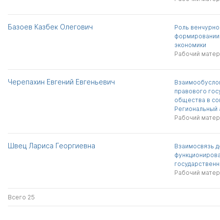
Базоев Казбек Олегович
Роль венчурно
формировании
экономики
Рабочий матер
Черепахин Евгений Евгеньевич
Взаимообусло
правового гос
общества в со
Региональный 
Рабочий матер
Швец Лариса Георгиевна
Взаимосвязь д
функциониров
государственн
Рабочий матер
Всего 25