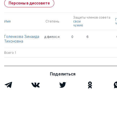
Персоны в диссовете
Защиты членов совета:
Имя
Степень
свои
ч
чужие
Голенкова Зинаида
д.филос.н.
0
6
Тихоновна
Всего 1
Поделиться