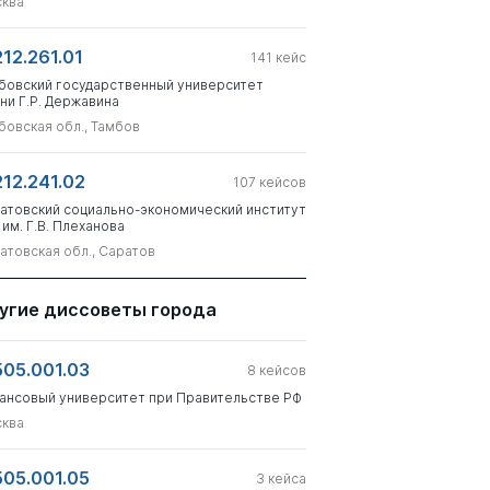
ква
212.261.01
141
кейс
бовский государственный университет
ни Г.Р. Державина
бовская обл., Тамбов
212.241.02
107
кейсов
атовский социально-экономический институт
 им. Г.В. Плеханова
атовская обл., Саратов
угие диссоветы города
505.001.03
8
кейсов
ансовый университет при Правительстве РФ
ква
505.001.05
3
кейса