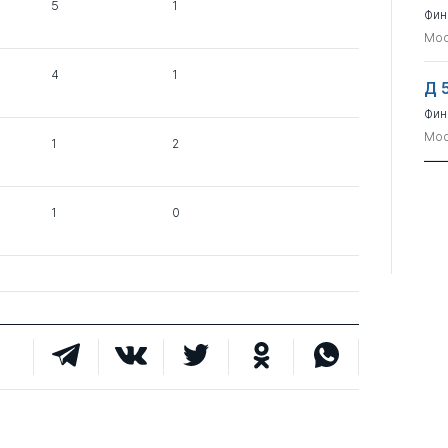
5
1
Фин
Мос
4
1
Д 
Фин
Мос
1
2
1
0