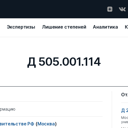
Экспертизы
Лишение степеней
Аналитика
К
Д 505.001.114
От
ормацию
Д 
Мос
уни
авительстве РФ
(
Москва
)