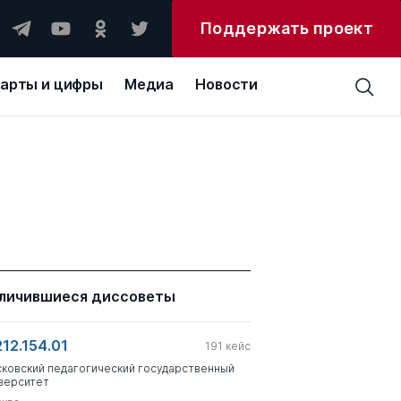
Поддержать проект
арты и цифры
Медиа
Новости
личившиеся диссоветы
212.154.01
191
кейс
ковский педагогический государственный
верситет