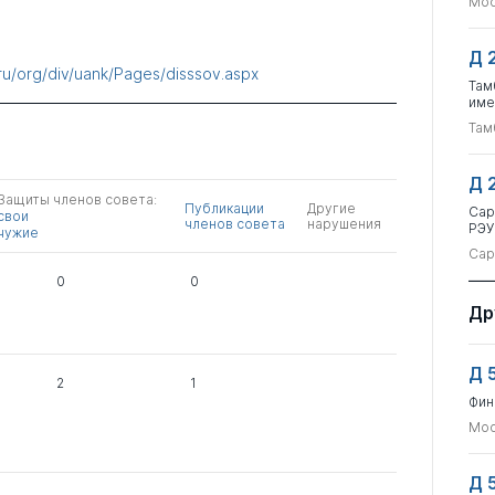
Мос
Д 
.ru/org/div/uank/Pages/disssov.aspx
Там
име
Там
Д 
Защиты членов совета:
Публикации
Другие
Сар
свои
членов совета
нарушения
РЭУ
чужие
Сар
0
0
Др
Д 
2
1
Фин
Мос
Д 