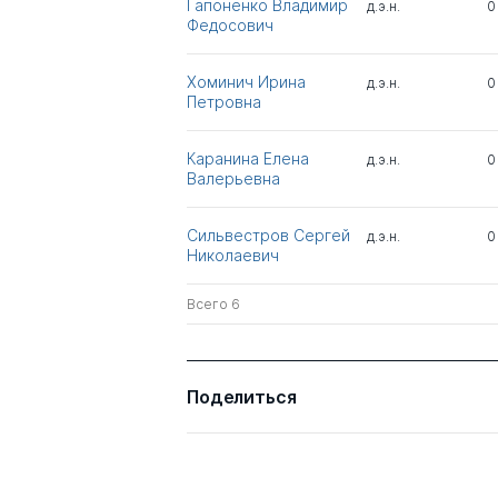
Гапоненко Владимир
д.э.н.
0
Федосович
Хоминич Ирина
д.э.н.
0
Петровна
Каранина Елена
д.э.н.
0
Валерьевна
Сильвестров Сергей
д.э.н.
0
Николаевич
Всего 6
Поделиться