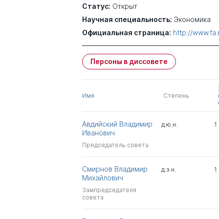
Статус:
Открыт
Научная специальность:
Экономика
Официальная страница:
http://www.fa
Персоны в диссовете
Имя
Степень
Авдийский Владимир
д.ю.н.
1
Иванович
Председатель совета
Смирнов Владимир
д.э.н.
1
Михайлович
Зампредседателя
совета