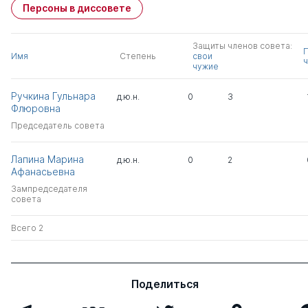
Персоны в диссовете
Защиты членов совета:
Имя
Степень
свои
ч
чужие
Ручкина Гульнара
д.ю.н.
0
3
Флюровна
Председатель совета
Лапина Марина
д.ю.н.
0
2
Афанасьевна
Зампредседателя
совета
Всего 2
Поделиться