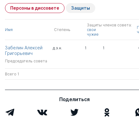
Персоны в диссовете
Защиты
Защиты членов совета:
Имя
Степень
свои
ч
чужие
Забелин Алексей
д.э.н.
1
1
Григорьевич
Председатель совета
Всего 1
Поделиться