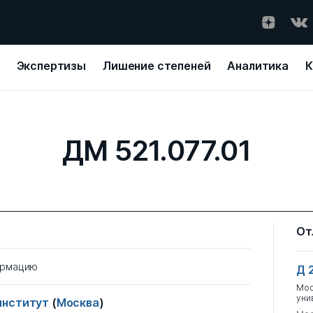
Экспертизы
Лишение степеней
Аналитика
К
ДМ 521.077.01
От
ормацию
Д 
Мос
уни
институт
(
Москва
)