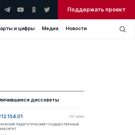
Поддержать проект
арты и цифры
Медиа
Новости
личившиеся диссоветы
212.154.01
191
кейс
ковский педагогический государственный
верситет