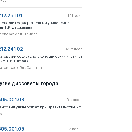
ква
212.261.01
141
кейс
бовский государственный университет
ни Г.Р. Державина
бовская обл., Тамбов
212.241.02
107
кейсов
атовский социально-экономический институт
 им. Г.В. Плеханова
атовская обл., Саратов
угие диссоветы города
505.001.03
8
кейсов
ансовый университет при Правительстве РФ
ква
505.001.05
3
кейса