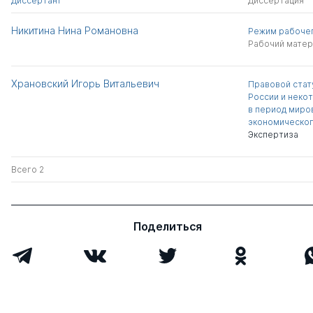
Диссертант
Диссертация
Никитина Нина Романовна
Режим рабочег
Рабочий матер
Храновский Игорь Витальевич
Правовой стат
России и неко
в период миро
экономическог
Экспертиза
Всего 2
Поделиться