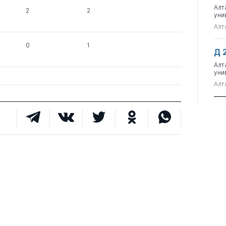
Алт
2
2
уни
Алт
0
1
Д 
Алт
уни
Алт