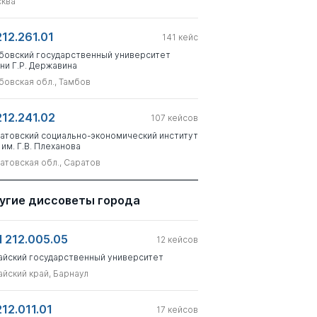
ква
212.261.01
141
кейс
бовский государственный университет
ни Г.Р. Державина
бовская обл., Тамбов
212.241.02
107
кейсов
атовский социально-экономический институт
 им. Г.В. Плеханова
атовская обл., Саратов
угие диссоветы города
 212.005.05
12
кейсов
айский государственный университет
айский край, Барнаул
212.011.01
17
кейсов