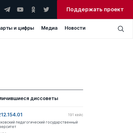
Поддержать проект
арты и цифры
Медиа
Новости
личившиеся диссоветы
212.154.01
191
кейс
ковский педагогический государственный
верситет