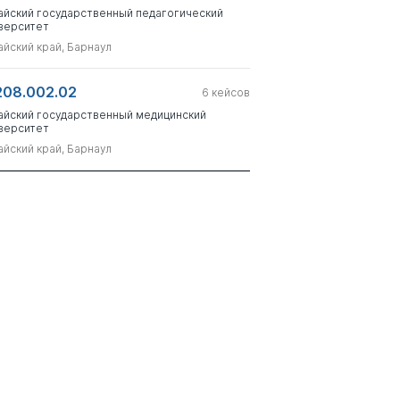
айский государственный педагогический
верситет
айский край, Барнаул
208.002.02
6
кейсов
айский государственный медицинский
верситет
айский край, Барнаул