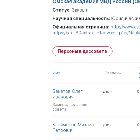
Омская академия МВД России
(
Ом
Статус:
Закрыт
Научная специальность:
Юридические
Официальная страница:
http://www.asu
https://xn--80axf.xn--b1aew.xn--p1ai/Nauk
Персоны в диссовете
Имя
Степень
Бекетов Олег
д.ю.н.
0
Иванович
Зампредседателя
совета
Клейменов Михаил
д.ю.н.
0
Петрович