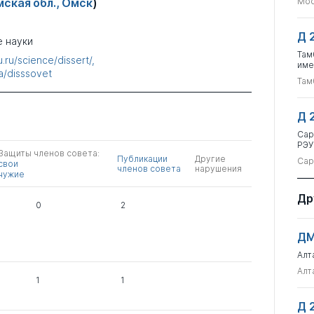
ская обл., Омск
)
Мос
Д 
 науки
Там
.ru/science/dissert/
име
a/disssovet
Там
Д 
Сар
РЭУ
Защиты членов совета:
Публикации
Другие
Сар
свои
членов совета
нарушения
чужие
Др
0
2
ДМ
Алт
Алт
1
1
Д 