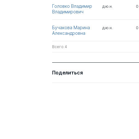
Головко Владимир
д.ю.н.
0
Владимирович
Бучакова Марина
д.ю.н.
0
Александровна
Всего 4
Поделиться