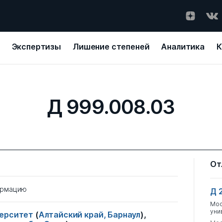
Экспертизы
Лишение степеней
Аналитика
К
Д 999.008.03
От
ормацию
Д 
Мос
уни
верситет
(
Алтайский край, Барнаул
),