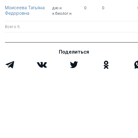
Моисеева Татьяна
д.ю.н.
0
0
Федоровна
к.биолог.н.
Всего 5
Поделиться