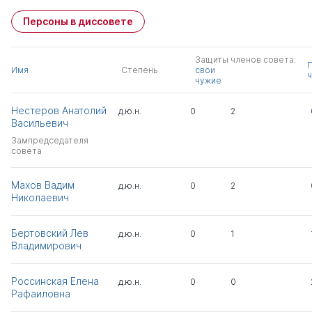
Персоны в диссовете
Защиты членов совета:
Имя
Степень
свои
ч
чужие
Нестеров Анатолий
д.ю.н.
0
2
Васильевич
Зампредседателя
совета
Махов Вадим
д.ю.н.
0
2
Николаевич
Бертовский Лев
д.ю.н.
0
1
Владимирович
Россинская Елена
д.ю.н.
0
0
Рафаиловна