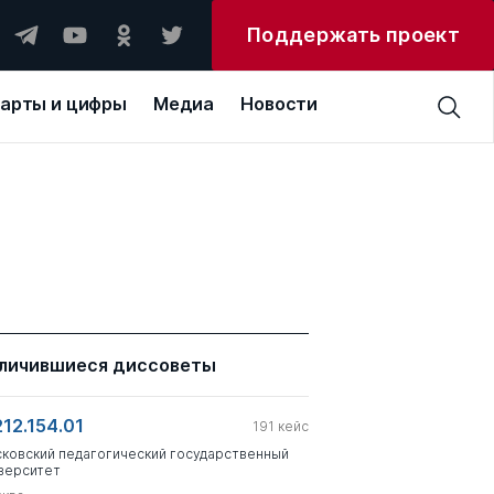
Поддержать проект
арты и цифры
Медиа
Новости
личившиеся диссоветы
212.154.01
191
кейс
ковский педагогический государственный
верситет