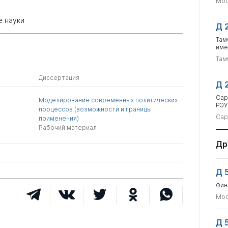
Мос
е науки
Д 
Там
име
Там
Диссертация
Д 
Сар
Моделирование современных политических
РЭУ
процессов (возможности и границы
Сар
применения)
Рабочий материал
Др
Д 
Фин
Мос
Д 