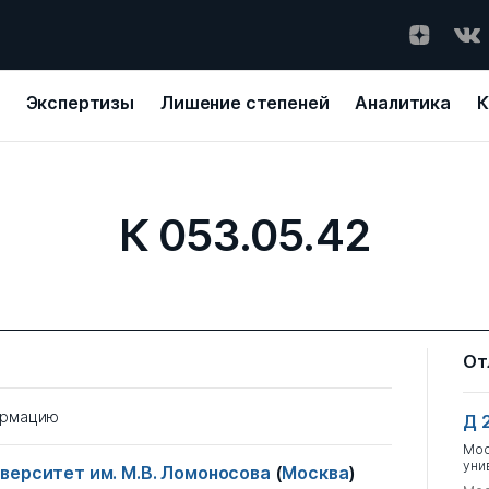
Экспертизы
Лишение степеней
Аналитика
К
К 053.05.42
От
ормацию
Д 
Мос
уни
верситет им. М.В. Ломоносова
(
Москва
)