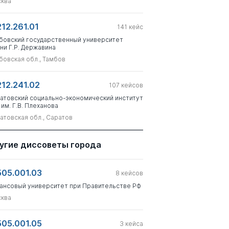
ква
212.261.01
141
кейс
бовский государственный университет
ни Г.Р. Державина
бовская обл., Тамбов
212.241.02
107
кейсов
атовский социально-экономический институт
 им. Г.В. Плеханова
атовская обл., Саратов
угие диссоветы города
505.001.03
8
кейсов
ансовый университет при Правительстве РФ
ква
505.001.05
3
кейса