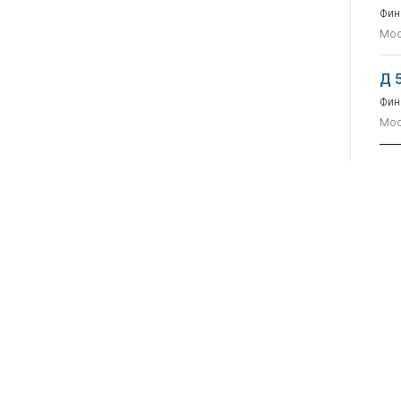
Фин
Мос
Д 
Фин
Мос