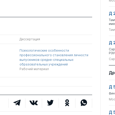
Мос
Д 
Там
име
Там
Диссертация
Д 
Сар
Психологические особенности
РЭУ
профессионального становления личности
Сар
выпускников средне-специальных
образовательных учреждений
Рабочий материал
Др
Д 
Фин
Мос
Д 