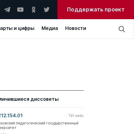
Поддержать проект
арты и цифры
Медиа
Новости
личившиеся диссоветы
212.154.01
191
кейс
ковский педагогический государственный
верситет