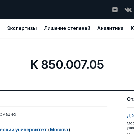
Экспертизы
Лишение степеней
Аналитика
К
К 850.007.05
От
ормацию
Д 
Мос
уни
ческий университет
(
Москва
)