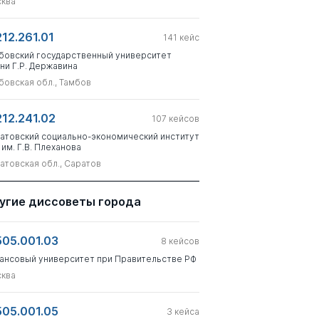
ква
212.261.01
141
кейс
бовский государственный университет
ни Г.Р. Державина
бовская обл., Тамбов
212.241.02
107
кейсов
атовский социально-экономический институт
 им. Г.В. Плеханова
атовская обл., Саратов
угие диссоветы города
505.001.03
8
кейсов
ансовый университет при Правительстве РФ
ква
505.001.05
3
кейса