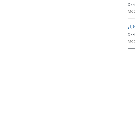
Фин
Мос
Д 
Фин
Мос