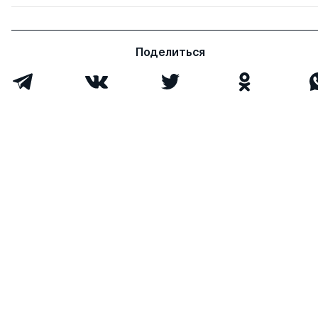
Замятина Маргарита
д.э.н.
0
0
Федоровна
Поделиться
Всего 4