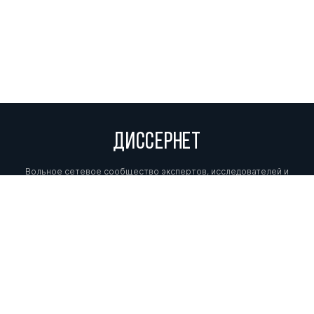
ДИССЕРНЕТ
Вольное сетевое сообщество экспертов, исследователей и
репортеров, посвящающих свой труд разоблачениям мошенников,
фальсификаторов и лжецов. Пишите нам на
info@dissernet.org.
Поддержать проект
МЫ В СОЦСЕТЯХ