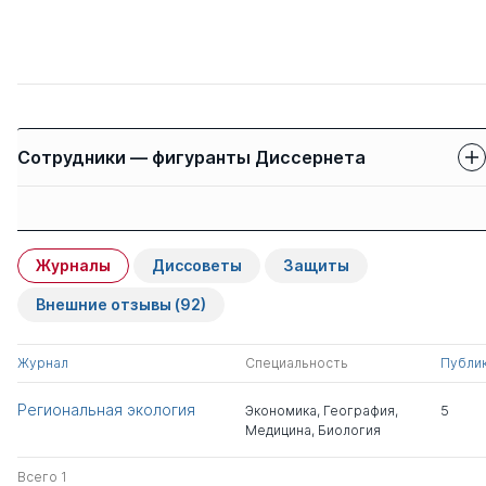
Сотрудники — фигуранты Диссернета
Защиты сотрудников
Имя
Степень
свои
чужие
Журналы
Диссоветы
Защиты
Гусаков Михаил
д.э.н.
0
16
Александрович
Внешние отзывы
(92)
Гринчель Борис
д.э.н.
0
2
Журнал
Специальность
Публи
Михайлович
Региональная экология
Экономика
,
География
,
5
Медицина
,
Биология
Шабунина Тамара
к.э.н.
0
0
Владимировна
Всего 1