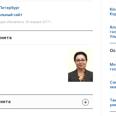
Петербург
Kin
Ко
льный сайт
ия обновлена: 26 января 2017 г.
Ал
го
Ул
рнета
Ос
Мо
го
Са
эк
Та
рнета
ун
Защиты сотрудников:
Публикации
Другие