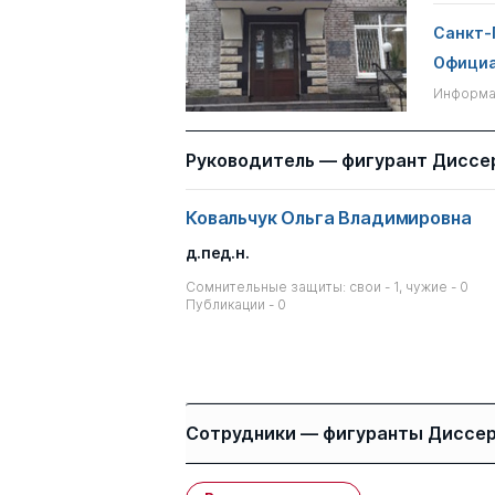
Санкт-
Официа
Информац
Руководитель — фигурант Диссе
Ковальчук Ольга Владимировна
д.пед.н.
Сомнительные защиты: свои - 1, чужие - 0
Публикации - 0
Сотрудники — фигуранты Диссе