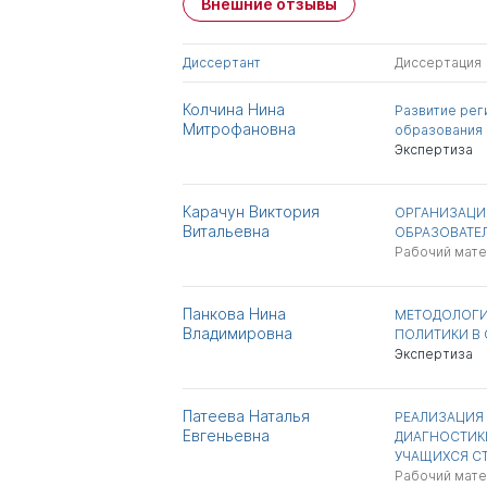
Внешние отзывы
Имя
Степень
Диссертант
Диссертация
Панасюк Василий
д.пед.н.
Петрович
Колчина Нина
Развитие рег
Митрофановна
образования 
Всего 1
Экспертиза
Карачун Виктория
ОРГАНИЗАЦИ
Витальевна
ОБРАЗОВАТЕ
Рабочий мат
Панкова Нина
МЕТОДОЛОГИ
Владимировна
ПОЛИТИКИ В
Экспертиза
Патеева Наталья
РЕАЛИЗАЦИЯ
Евгеньевна
ДИАГНОСТИК
УЧАЩИХСЯ С
Рабочий мат