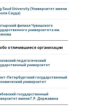
g Saud University (Университет имени
роля Сауда)
атырский филиал Чувашского
сударственного университета им.
ьянова
обо отличившиеся организации
сковский педагогический
сударственный университет
нкт-Петербургский государственный
ономический университет
мбовский государственный
иверситет имени Г.Р. Державина