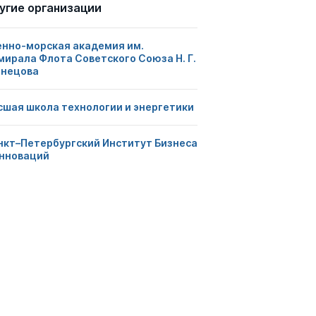
угие организации
енно-морская академия им.
мирала Флота Советского Союза Н. Г.
знецова
сшая школа технологии и энергетики
нкт–Петербургский Институт Бизнеса
Инноваций