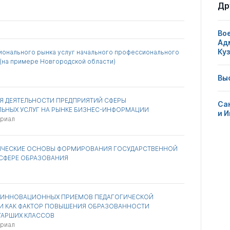
свои
Др
сотрудников
нарушения
чужие
0
3
0
Во
Ад
Ку
ионального рынка услуг начального профессионального
(на примере Новгородской области)
Вы
Я ДЕЯТЕЛЬНОСТИ ПРЕДПРИЯТИЙ СФЕРЫ
Са
ЛЬНЫХ УСЛУГ НА РЫНКЕ БИЗНЕС-ИНФОРМАЦИИ
и 
ериал
ЧЕСКИЕ ОСНОВЫ ФОРМИРОВАНИЯ ГОСУДАРСТВЕННОЙ
 СФЕРЕ ОБРАЗОВАНИЯ
 ИННОВАЦИОННЫХ ПРИЕМОВ ПЕДАГОГИЧЕСКОЙ
И КАК ФАКТОР ПОВЫШЕНИЯ ОБРАЗОВАННОСТИ
ТАРШИХ КЛАССОВ
ериал