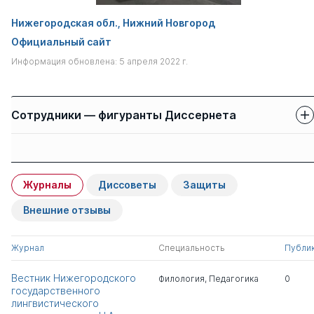
Нижегородская обл., Нижний Новгород
Официальный сайт
Информация обновлена: 5 апреля 2022 г.
Сотрудники — фигуранты Диссернета
Защиты сотрудников
Имя
Степень
свои
чужие
Журналы
Диссоветы
Защиты
Дмитриева Елена
д.пед.н.
0
7
Николаевна
Внешние отзывы
Сорокоумова Галина
д.псих.н.
1
3
Журнал
Специальность
Публи
Вениаминовна
Вестник Нижегородского
Филология
,
Педагогика
0
государственного
Жигалев Борис
д.пед.н.
1
0
лингвистического
Андреевич