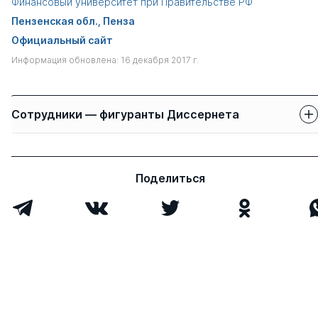
Финансовый университет при Правительстве РФ
Пензенская обл., Пенза
Официальный сайт
Информация обновлена: 16 декабря 2017 г.
Сотрудники — фигуранты Диссернета
Защиты сотрудников
Имя
Степень
свои
чужие
Поделиться
Бондаренко Владимир
д.э.н.
0
4
Викторович
Юрасов Игорь
д.соц.н.
0
0
Алексеевич
Всего 2