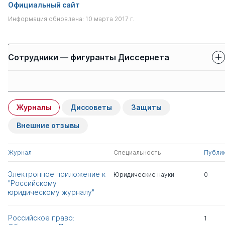
Официальный сайт
Информация обновлена: 10 марта 2017 г.
Сотрудники — фигуранты Диссернета
Защиты сотрудников
Имя
Степень
свои
чужие
Журналы
Диссоветы
Защиты
Козаченко Иван
д.ю.н.
0
2
Яковлевич
Внешние отзывы
Карасев Анатолий
д.ю.н.
0
6
Журнал
Специальность
Публи
Тиханович
Электронное приложение к
Юридические науки
0
"Российскому
Прошляков Алексей
д.ю.н.
0
4
юридическому журналу"
Дмитриевич
Российское право:
1
Кокотов Александр
д.ю.н.
0
4