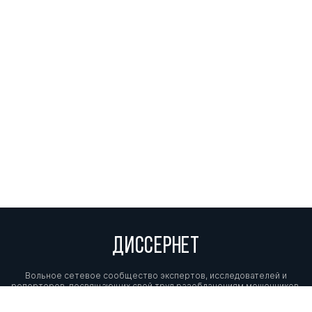
ДИССЕРНЕТ
Вольное сетевое сообщество экспертов, исследователей и
репортеров, посвящающих свой труд разоблачениям мошенников,
фальсификаторов и лжецов. Пишите нам на
info@dissernet.org.