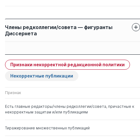
Члены редколлегии/совета — фигуранты
Диссернета
Защиты членов
Имя
Степень
свои
чужие
Признаки некорректной редакционной политики
Козаченко Иван
д. ю.н.
0
2
Яковлевич
Некорректные публикации
Прошляков Алексей
д. ю.н.
0
4
Признак
Дмитриевич
Есть главные редакторы/члены редколлегии/совета, причастные к
некорректным защитам и/или публикациям
Ярков Владимир
д. ю.н.
0
1
Владимирович
Тиражирование множественных публикаций
Гошуляк Виталий
д. ю.н.
0
19