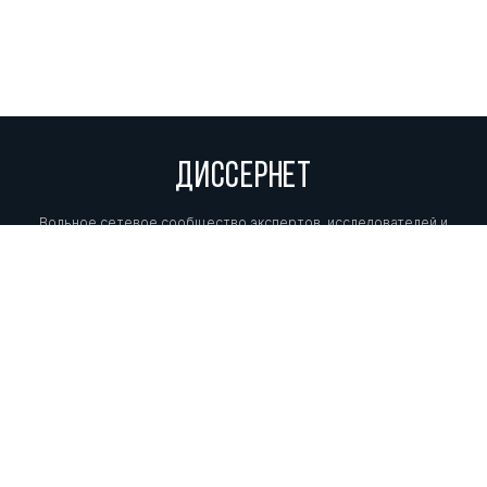
ДИССЕРНЕТ
Вольное сетевое сообщество экспертов, исследователей и
репортеров, посвящающих свой труд разоблачениям мошенников,
фальсификаторов и лжецов. Пишите нам на
info@dissernet.org.
Поддержать проект
МЫ В СОЦСЕТЯХ
© Вольное сетевое сообщество