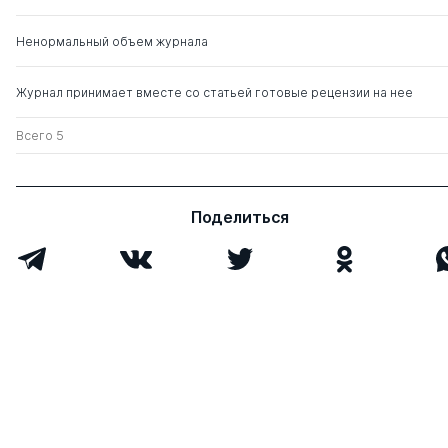
Галоганов Алексей
д. ю.н.
1
1
Павлович
Ненормальный объем журнала
Кузнецов Александр
д. ю.н.
0
8
Журнал принимает вместе со статьей готовые рецензии на нее
Павлович
Всего 5
Поделиться