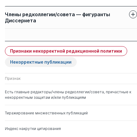
Члены редколлегии/совета — фигуранты
Диссернета
Защиты членов
Имя
Степень
свои
чужие
Признаки некорректной редакционной политики
Мирзоев Гасан
д. ю.н.
0
3
Борисович
Некорректные публикации
Попондопуло Владимир
д. ю.н.
0
4
Признак
Федорович
Есть главные редакторы/члены редколлегии/совета, причастные к
некорректным защитам и/или публикациям
Гриненко Александр
д. ю.н.
0
3
Викторович
Тиражирование множественных публикаций
Александров Алексей
д. ю.н.
1
3
Иванович
Индекс накрутки цитирования