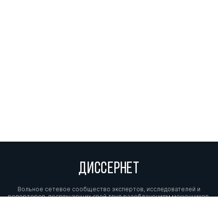
ДИССЕРНЕТ
Вольное сетевое сообщество экспертов, исследователей и
репортеров, посвящающих свой труд разоблачениям мошенников,
фальсификаторов и лжецов. Пишите нам на
info@dissernet.org.