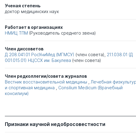
Ученая степень
доктор медицинских наук
Работает в организациях
НМИЦ ТПМ
(Руководитель среднего звена)
Член диссоветов
Д 208.041.01
РосУниМед (МГМСУ)
(член совета),
21.1.038.01 (Д
001.015.01)
НЦССХ им. Бакулева
(член совета)
Член редколлегии/совета журналов
Вестник восстановительной медицины
,
Лечебная физкульту
и спортивная медицина
,
Consilium Medicum (Врачебный
консилиум)
Признаки научной недобросовестности