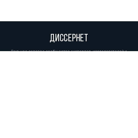
ДИССЕРНЕТ
Вольное сетевое сообщество экспертов, исследователей и
репортеров, посвящающих свой труд разоблачениям мошенников,
фальсификаторов и лжецов. Пишите нам на
info@dissernet.org.
Поддержать проект
МЫ В СОЦСЕТЯХ
© Вольное сетевое сообщество
«Диссернет». 2013—2026