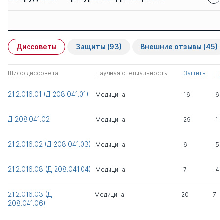
Защиты сотрудников
Имя
Степень
свои
чужие
Диссоветы
Защиты
(93)
Внешние отзывы
(45)
Манухина Екатерина
д.мед. н.
1
0
Игоревна
Шифр диссовета
Научная специальность
Защиты
П
Ушаков Рафаэль
д.мед. н.
0
2
21.2.016.01 (Д 208.041.01)
Медицина
16
6
Васильевич
Д 208.041.02
Медицина
29
1
Ярема Владимир
д.мед. н.
0
5
Иванович
21.2.016.02 (Д 208.041.03)
Медицина
6
5
Ромодановский Павел
д.мед. н.
0
3
Олегович
21.2.016.08 (Д 208.041.04)
Медицина
7
4
Атрушкевич Виктория
д.мед. н.
1
0
21.2.016.03 (Д
Медицина
20
7
Геннадьевна
208.041.06)