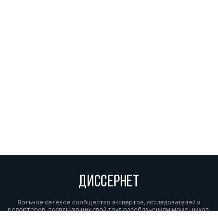
Царев Виктор
д.мед. н.
0
3
Николаевич
Гуськова Марина
д.э.н.
0
12
Федоровна
Геворкян Марианна
д.мед. н.
0
5
Арамовна
Канукоева Елена
к.мед. н.
1
0
Юрьевна
Крылов Владимир
д.мед. н.
0
1
Викторович
ДИССЕРНЕТ
Духанина Ирина
д.мед. н.
0
4
Владимировна
Вольное сетевое сообщество экспертов, исследователей и
репортеров, посвящающих свой труд разоблачениям мошенников,
фальсификаторов и лжецов. Пишите нам на
info@dissernet.org.