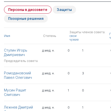
Персоны в диссовете
Защиты
Позорные решения
Защиты членов совета:
Имя
Степень
свои
ч
чужие
Стулин Игорь
д.мед. н.
0
1
Дмитриевич
Председатель совета
Ромодановский
д.мед. н.
0
3
Павел Олегович
Мусин Рашит
д.мед. н.
1
0
Сяитович
Лежнев Дмитрий
д.мед. н.
0
1