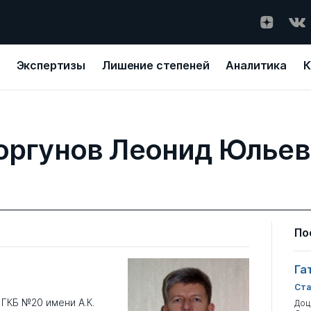
Экспертизы
Лишение степеней
Аналитика
К
оргунов Леонид Юльев
По
Га
Ста
ГКБ №20 имени А.К.
Доц