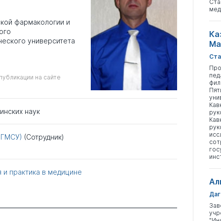
Ста
мед
кой фармакологии и
ого
Ка
ческого университета
Ма
Ста
Про
пед
публикации на сайте
фил
Пят
уни
Кав
инских наук
рук
Кав
рук
исс
МГМСУ)
(Сотрудник)
сот
гос
инс
 и практика в медицине
Ал
Даг
Зав
учр
"Ин