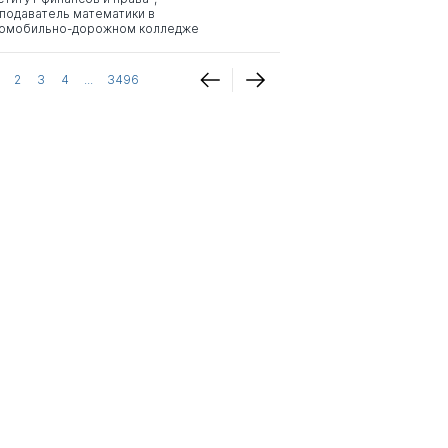
подаватель математики в
омобильно-дорожном колледже
2
3
4
...
3496