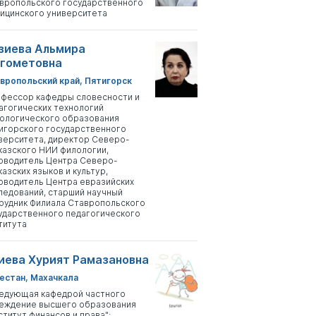
вропольского государственного
ицинского университета
зиева Альмира
гометовна
вропольский край, Пятигорск
фессор кафедры словесности и
агогических технологий
ологического образования
игорского государственного
верситета, директор Северо-
казского НИИ филологии,
оводитель Центра Северо-
казских языков и культур,
оводитель Центра евразийских
ледований, старший научный
рудник Филиала Ставропольского
ударственного педагогического
титута
иева Хурият Рамазановна
естан, Махачкала
едующая кафедрой частного
еждение высшего образования
ститут финансов и права";