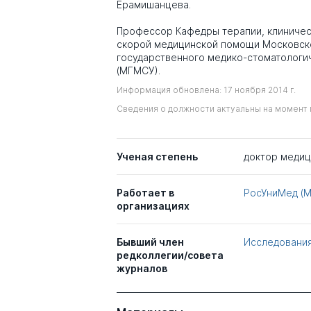
Ерамишанцева.
Профессор Кафедры терапии, клиничес
скорой медицинской помощи Московск
государственного медико-стоматологи
(МГМСУ).
Информация обновлена: 17 ноября 2014 г.
Сведения о должности актуальны на момент 
Ученая степень
доктор медиц
Работает в
РосУниМед (
организациях
Бывший член
Исследования
редколлегии/совета
журналов