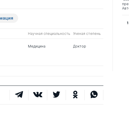
пре
Авт
рмация
1
Научная специальность
Ученая степень
Медицина
Доктор