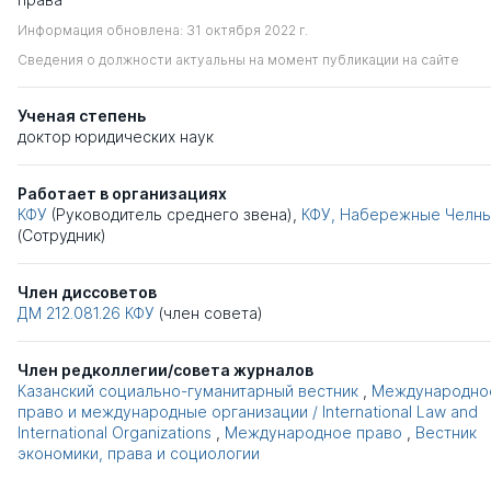
Информация обновлена: 31 октября 2022 г.
Сведения о должности актуальны на момент публикации на сайте
Ученая степень
доктор юридических наук
Работает в организациях
КФУ
(Руководитель среднего звена),
КФУ, Набережные Челн
(Сотрудник)
Член диссоветов
ДМ 212.081.26
КФУ
(член совета)
Член редколлегии/совета журналов
Казанский социально-гуманитарный вестник
,
Международно
право и международные организации / International Law and
International Organizations
,
Международное право
,
Вестник
экономики, права и социологии