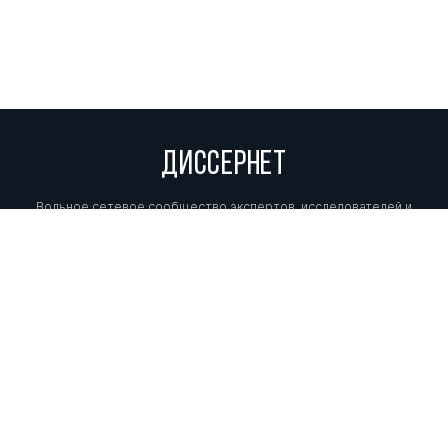
ДИССЕРНЕТ
Вольное сетевое сообщество экспертов, исследователей и
репортеров, посвящающих свой труд разоблачениям мошенников,
фальсификаторов и лжецов. Пишите нам на
info@dissernet.org.
Поддержать проект
МЫ В СОЦСЕТЯХ
© Вольное сетевое сообщество