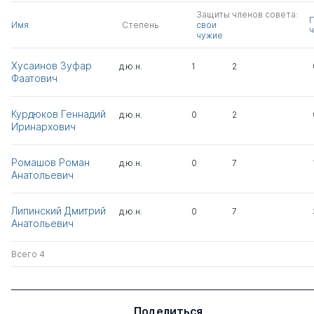
Защиты членов совета:
Имя
Степень
свои
ч
чужие
Хусаинов Зуфар
д.ю.н.
1
2
Фаатович
Курдюков Геннадий
д.ю.н.
0
2
Иринархович
Ромашов Роман
д.ю.н.
0
7
Анатольевич
Липинский Дмитрий
д.ю.н.
0
7
Анатольевич
Всего 4
Поделиться