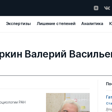
Экспертизы
Лишение степеней
Аналитика
К
ркин Валерий Василье
По
Га
социологии РАН
Ста
Доц