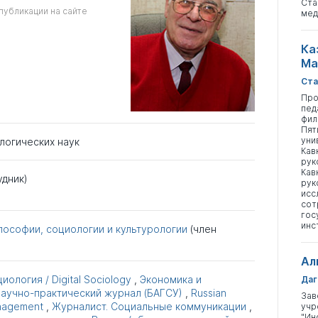
Ста
публикации на сайте
мед
Ка
Ма
Ста
Про
пед
фил
Пят
уни
логических наук
Кав
рук
Кав
удник)
рук
исс
сот
гос
инс
лософии, социологии и культурологии
(член
Ал
ология / Digital Sociology
,
Экономика и
Даг
научно-практический журнал (БАГСУ)
,
Russian
Зав
anagement
,
Журналист. Социальные коммуникации
,
учр
"Ин