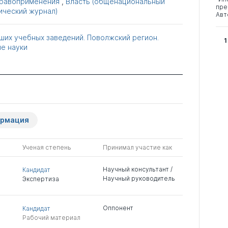
правоприменения
,
Власть (общенациональный
пре
ический журнал)
Авт
ших учебных заведений. Поволжский регион.
1
е науки
ормация
Ученая степень
Принимал участие как
Научный консультант /
Кандидат
Научный руководитель
Экспертиза
Оппонент
Кандидат
Рабочий материал