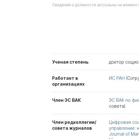
Сведения о должности актуальны на момент 
Ученая степень
доктор социо
Работает в
ИС РАН
(Сотр
организациях
Член ЭС ВАК
ЭС ВАК по фи
совета)
Член редколлегии/
Цифровая соци
совета журналов
управление: 
Journal of M