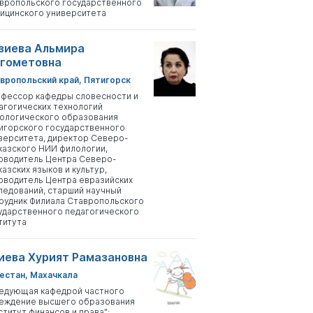
вропольского государственного
ицинского университета
зиева Альмира
гометовна
вропольский край, Пятигорск
фессор кафедры словесности и
агогических технологий
ологического образования
игорского государственного
верситета, директор Северо-
казского НИИ филологии,
оводитель Центра Северо-
казских языков и культур,
оводитель Центра евразийских
ледований, старший научный
рудник Филиала Ставропольского
ударственного педагогического
титута
иева Хурият Рамазановна
естан, Махачкала
едующая кафедрой частного
еждение высшего образования
ститут финансов и права";