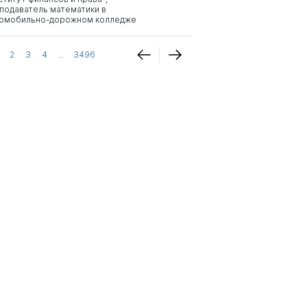
подаватель математики в
омобильно-дорожном колледже
2
3
4
...
3496