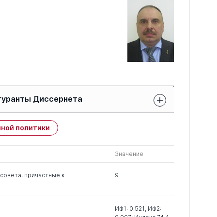
гуранты Диссернета
Защиты членов РК:
Публикации
ной политики
свои
членов РК
чужие
Значение
0
8
0
совета, причастные к
9
0
2
0
ИФ1: 0.521; ИФ2: