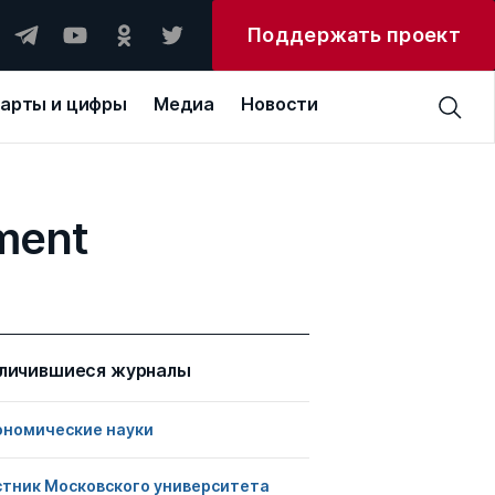
Поддержать проект
арты и цифры
Медиа
Новости
ment
личившиеся журналы
ономические науки
стник Московского университета