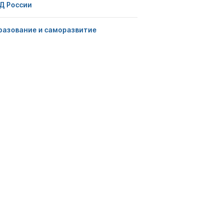
Д России
разование и саморазвитие