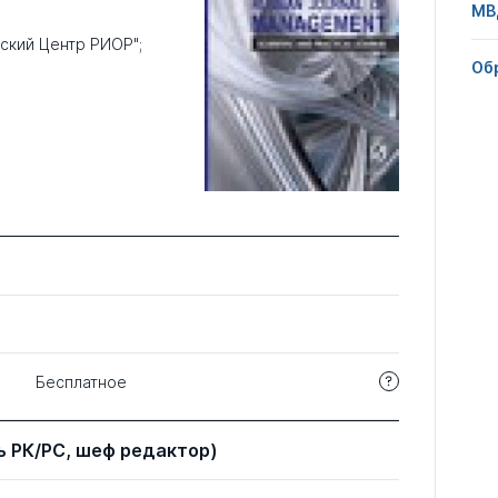
МВ
ский Центр РИОР";
Об
Бесплатное
 РК/РС, шеф редактор)