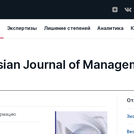
Экспертизы
Лишение степеней
Аналитика
К
sian Journal of Manage
От
ормацию
Эк
Ве