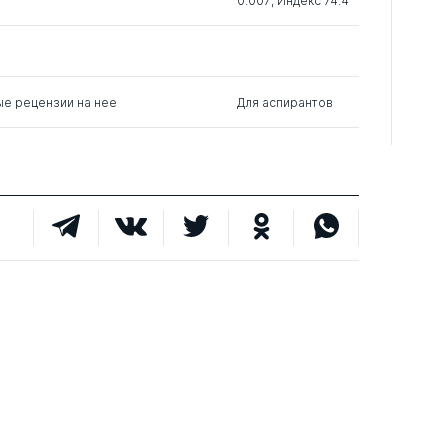
0.007; Индекс 74.4
1
14
1
0
9
1
ые рецензии на нее
Для аспирантов
0
16
0
0
11
0
0
9
5
0
0
2