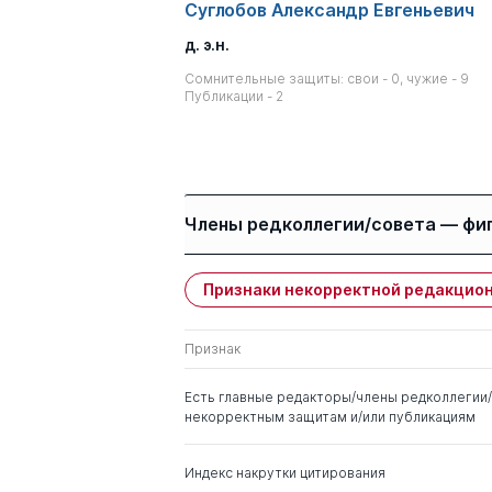
Суглобов Александр Евгеньевич
д. э.н.
Сомнительные защиты: свои - 0, чужие - 9
Публикации - 2
Члены редколлегии/совета — фи
Признаки некорректной редакцион
Имя
Степень
Признак
Коротков Эдуард
д. э.н.
Михайлович
Есть главные редакторы/члены редколлегии/
некорректным защитам и/или публикациям
Маркин Валерий
д. соц.н.
Васильевич
Индекс накрутки цитирования