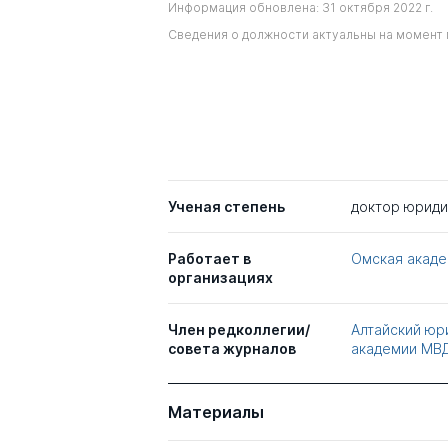
Информация обновлена: 31 октября 2022 г.
Сведения о должности актуальны на момент 
Ученая степень
доктор юриди
Работает в
Омская акад
организациях
Член редколлегии/
Алтайский юр
совета журналов
академии МВ
Материалы