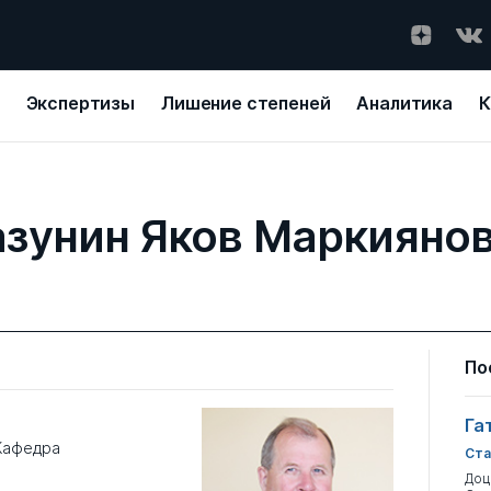
Экспертизы
Лишение степеней
Аналитика
К
зунин Яков Маркияно
По
Га
Кафедра
Ста
Доц