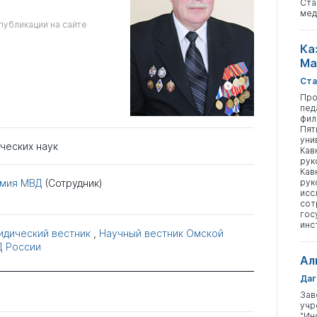
Ста
мед
публикации на сайте
Ка
Ма
Ста
Про
пед
фил
Пят
уни
ческих наук
Кав
рук
Кав
рук
емия МВД
(Сотрудник)
исс
сот
гос
инс
идический вестник
,
Научный вестник Омской
Д России
Ал
Даг
Зав
учр
"Ин