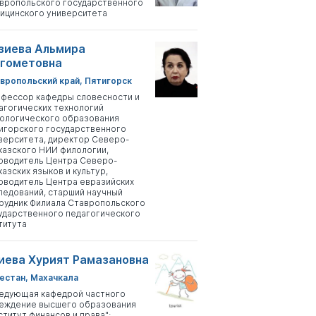
вропольского государственного
ицинского университета
зиева Альмира
гометовна
вропольский край, Пятигорск
фессор кафедры словесности и
агогических технологий
ологического образования
игорского государственного
верситета, директор Северо-
казского НИИ филологии,
оводитель Центра Северо-
казских языков и культур,
оводитель Центра евразийских
ледований, старший научный
рудник Филиала Ставропольского
ударственного педагогического
титута
иева Хурият Рамазановна
естан, Махачкала
едующая кафедрой частного
еждение высшего образования
ститут финансов и права";