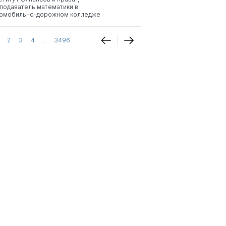
подаватель математики в
омобильно-дорожном колледже
2
3
4
...
3496