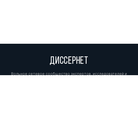
ДИССЕРНЕТ
Вольное сетевое сообщество экспертов, исследователей и
репортеров, посвящающих свой труд разоблачениям мошенников,
фальсификаторов и лжецов. Пишите нам на
info@dissernet.org.
Поддержать проект
МЫ В СОЦСЕТЯХ