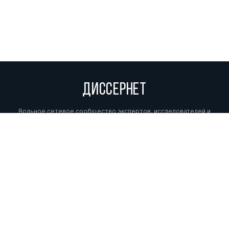
ДИССЕРНЕТ
Вольное сетевое сообщество экспертов, исследователей и
репортеров, посвящающих свой труд разоблачениям мошенников,
фальсификаторов и лжецов. Пишите нам на
info@dissernet.org.
Поддержать проект
МЫ В СОЦСЕТЯХ