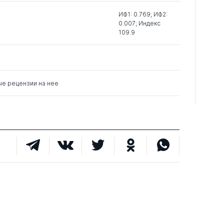
ИФ1: 0.769; ИФ2:
0.007; Индекс
0
5
1
109.9
0
9
0
ые рецензии на нее
0
3
1