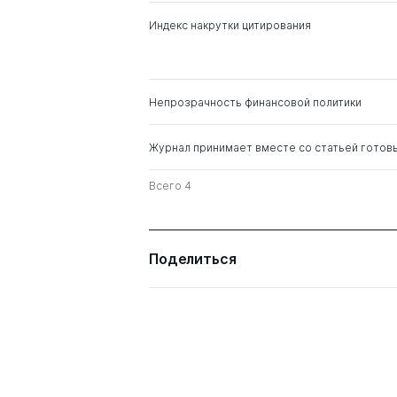
Дмитриевна
Индекс накрутки цитирования
Слизовский Дмитрий
д. ист.н.
Егорович
д. полит.н.
Непрозрачность финансовой политики
Пусько Виталий
д. филос.н.
Станиславович
Журнал принимает вместе со статьей готов
Ирхин Юрий Васильевич
д. филос.н.
Всего 4
Поделиться