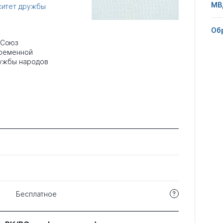
МВ
ситет дружбы
Об
 Союз
временной
ружбы народов
Бесплатное