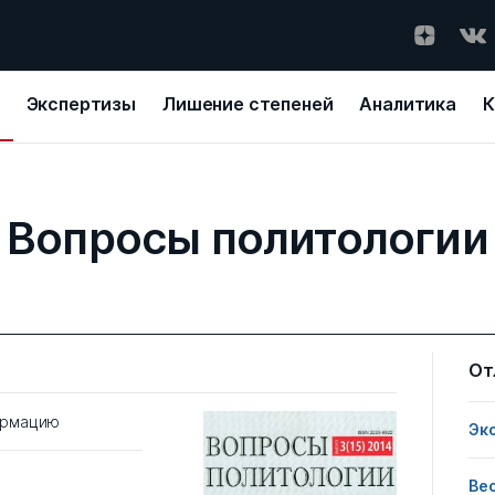
Экспертизы
Лишение степеней
Аналитика
К
Вопросы политологии
От
ормацию
Эк
Ве