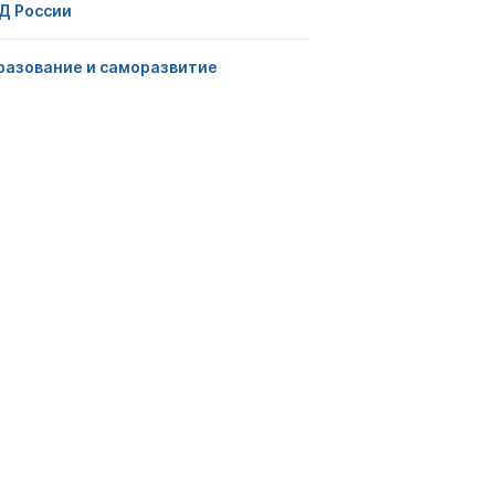
Д России
разование и саморазвитие