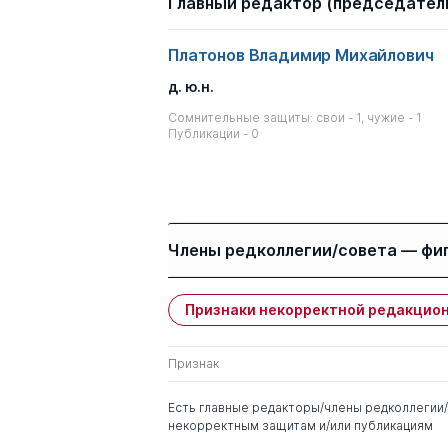
Главный редактор (председатель
Платонов Владимир Михайлович
д. ю.н.
Сомнительные защиты: свои - 1, чужие - 1
Публикации - 0
Члены редколлегии/совета — фи
Признаки некорректной редакцион
Имя
Степень
Признак
Медведев Николай
д. полит.н.
Павлович
Есть главные редакторы/члены редколлегии/
некорректным защитам и/или публикациям
Абрамова Ольга
д. полит.н.