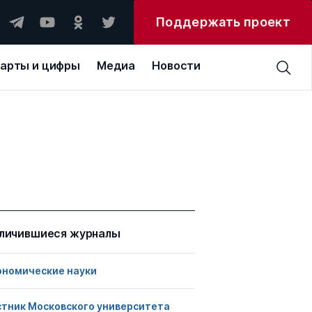
Поддержать проект
арты и цифры
Медиа
Новости
личившиеся журналы
ономические науки
стник Московского университета