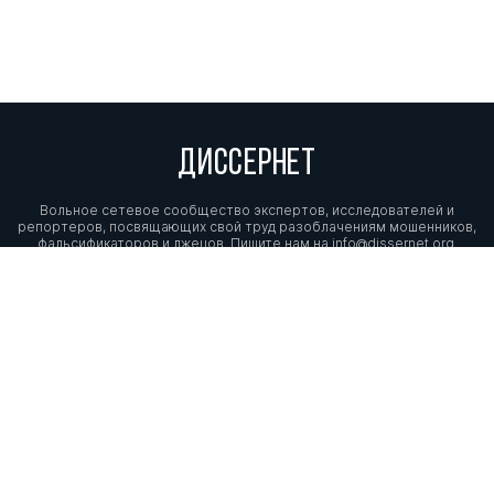
ДИССЕРНЕТ
Вольное сетевое сообщество экспертов, исследователей и
репортеров, посвящающих свой труд разоблачениям мошенников,
фальсификаторов и лжецов. Пишите нам на
info@dissernet.org.
Поддержать проект
МЫ В СОЦСЕТЯХ
© Вольное сетевое сообщество
«Диссернет». 2013—2026