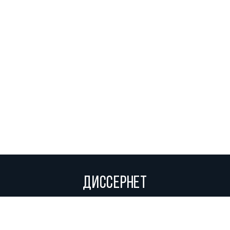
ДИССЕРНЕТ
Вольное сетевое сообщество экспертов, исследователей и
репортеров, посвящающих свой труд разоблачениям мошенников,
фальсификаторов и лжецов. Пишите нам на
info@dissernet.org.