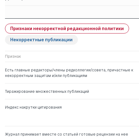
ЭКОНОМИЧЕС
Защиты членов
Имя
Степень
свои
ГУМАНИТАРНА
Тимошков С. Г.
чужие
СОВРЕМЕННО
Признаки некорректной редакционной политики
ПРАВО
Капустин Анатолий
д. ю.н.
0
4
Яковлевич
Некорректные публикации
Карпович Олег
д. полит.н.
1
2
Признак
Геннадьевич
д. ю.н.
Есть главные редакторы/члены редколлегии/совета, причастные к
некорректным защитам и/или публикациям
Сальников Виктор
д. ю.н.
0
2
Петрович
Тиражирование множественных публикаций
Индекс накрутки цитирования
Журнал принимает вместе со статьей готовые рецензии на нее