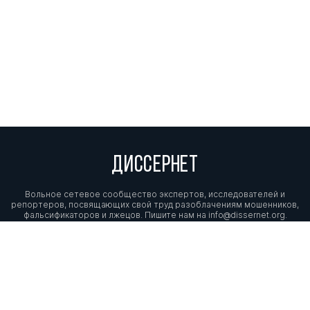
ДИССЕРНЕТ
Вольное сетевое сообщество экспертов, исследователей и
репортеров, посвящающих свой труд разоблачениям мошенников,
фальсификаторов и лжецов. Пишите нам на
info@dissernet.org.
Поддержать проект
МЫ В СОЦСЕТЯХ