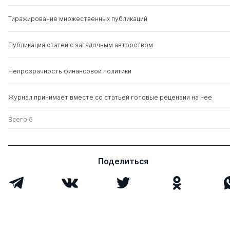
Ильясов Динаф
д. пед.н.
0
4
Фанильевич
Тиражирование множественных публикаций
Нагоев Алим Бесланович
д. э.н.
1
4
Публикация статей с загадочным авторством
Строителева Тамара
д. э.н.
0
4
Непрозрачность финансовой политики
Григорьевна
Журнал принимает вместе со статьей готовые рецензии на нее
Гайсин Ильгизар
д. пед.н.
0
4
Тимергалиевич
Всего 6
Захарцев Сергей
д. ю.н.
0
3
Иванович
Поделиться
Апанасюк Лариса
д. пед.н.
0
1
Ахунжановна
Кириллова Татьяна
д. пед.н.
0
4
Васильевна