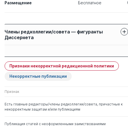
Размещение
Бесплатное
Члены редколлегии/совета — фигуранты
Диссернета
Защиты членов
Имя
Степень
свои
чужие
Признаки некорректной редакционной политики
Комаров Сергей
д. ю.н.
0
21
Александрович
Некорректные публикации
Дудин Михаил
д. э.н.
1
0
Признак
Николаевич
Есть главные редакторы/члены редколлегии/совета, причастные к
некорректным защитам и/или публикациям
Графов Андрей
д. э.н.
1
0
Владимирович
Публикация статей с неоформленными заимствованиями