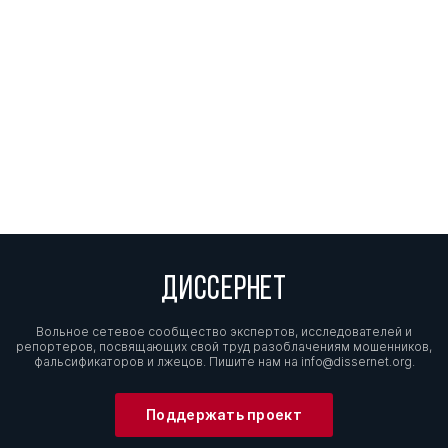
ДИССЕРНЕТ
Вольное сетевое сообщество экспертов, исследователей и
репортеров, посвящающих свой труд разоблачениям мошенников,
фальсификаторов и лжецов. Пишите нам на
info@dissernet.org.
Поддержать проект