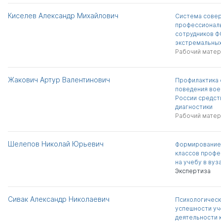
Киселев Александр Михайлович
Система сове
профессиональ
сотрудников Ф
экстремальных
Рабочий матер
Жакович Артур Валентинович
Профилактика
поведения во
России средст
диагностики
Рабочий матер
Шелепов Николай Юрьевич
Формирование 
классов профе
на учебу в вуз
Экспертиза
Сивак Александр Николаевич
Психологичес
успешности у
деятельности 