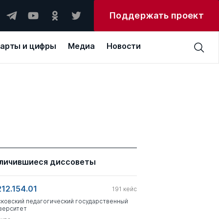
Поддержать проект
арты и цифры
Медиа
Новости
личившиеся диссоветы
212.154.01
191
кейс
ковский педагогический государственный
верситет