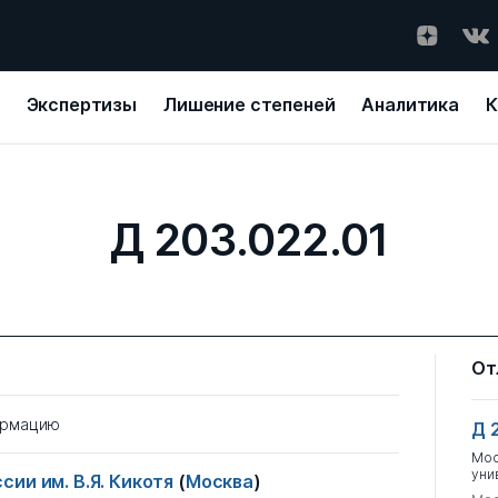
Экспертизы
Лишение степеней
Аналитика
К
Д 203.022.01
От
ормацию
Д 
Мос
уни
ии им. В.Я. Кикотя
(
Москва
)