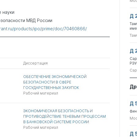
Мос
 науки
Д 
езопасности МВД России
Там
rant.ru/products/ipo/prime/doc/70460866/
име
Там
Д 
Сар
Диссертация
РЭУ
Сар
ОБЕСПЕЧЕНИЕ ЭКОНОМИЧЕСКОЙ
БЕЗОПАСНОСТИ В СФЕРЕ
Др
ГОСУДАРСТВЕННЫХ ЗАКУПОК
Рабочий материал
Д 
ЭКОНОМИЧЕСКАЯ БЕЗОПАСНОСТЬ И
Фин
ПРОТИВОДЕЙСТВИЕ ТЕНЕВЫМ ПРОЦЕССАМ
Мос
В БАНКОВСКОЙ СИСТЕМЕ РОССИИ
Рабочий материал
Д 