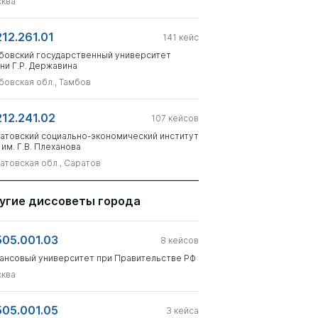
ква
212.261.01
141
кейс
бовский государственный университет
ни Г.Р. Державина
бовская обл., Тамбов
212.241.02
107
кейсов
атовский социально-экономический институт
 им. Г.В. Плеханова
атовская обл., Саратов
угие диссоветы города
505.001.03
8
кейсов
ансовый университет при Правительстве РФ
ква
505.001.05
3
кейса