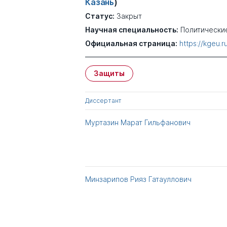
Казань
)
Статус:
Закрыт
Научная специальность:
Политически
Официальная страница:
https://kgeu.
Защиты
Диссертант
Муртазин Марат Гильфанович
Минзарипов Рияз Гатауллович