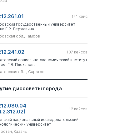
ква
212.261.01
141
кейс
бовский государственный университет
ни Г.Р. Державина
бовская обл., Тамбов
212.241.02
107
кейсов
атовский социально-экономический институт
 им. Г.В. Плеханова
атовская обл., Саратов
угие диссоветы города
212.080.04
12
кейсов
4.2.312.02)
анский национальный исследовательский
нологический университет
арстан, Казань