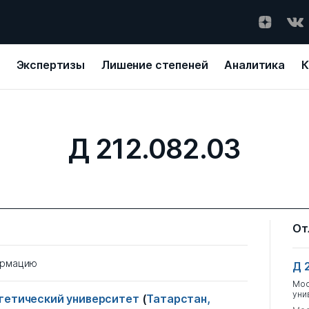
Экспертизы
Лишение степеней
Аналитика
К
Д 212.082.03
От
ормацию
Д 
Мос
уни
ргетический университет
(
Татарстан,