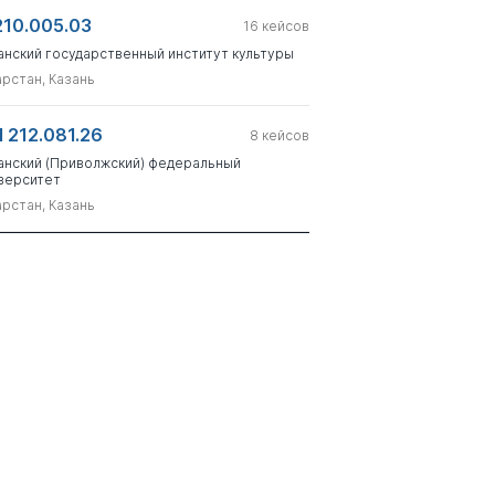
210.005.03
16
кейсов
анский государственный институт культуры
арстан, Казань
 212.081.26
8
кейсов
анский (Приволжский) федеральный
верситет
арстан, Казань