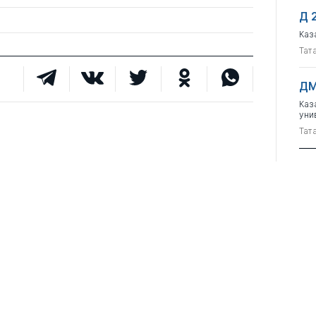
Д 
Каз
Тат
ДМ
Каз
уни
Тат