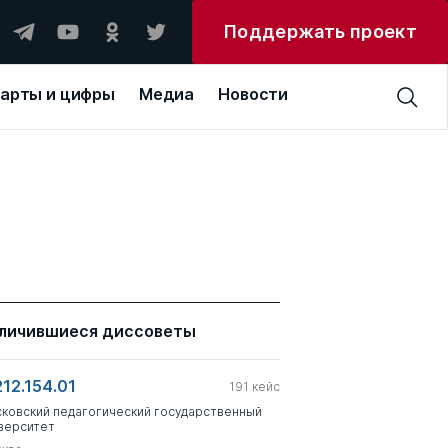
Поддержать проект
арты и цифры
Медиа
Новости
личившиеся диссоветы
212.154.01
191
кейс
ковский педагогический государственный
верситет