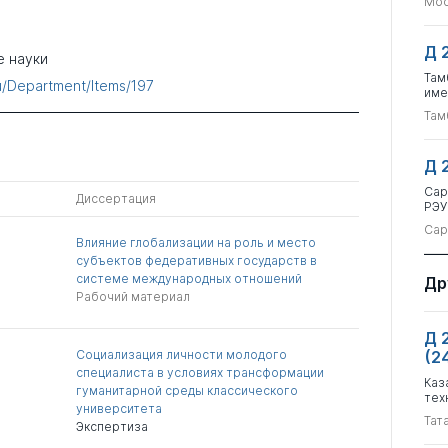
Мос
Д 
е науки
Там
ru/Department/Items/197
име
Там
Д 
Сар
Диссертация
РЭУ
Сар
Влияние глобализации на роль и место
субъектов федеративных государств в
системе международных отношений
Др
Рабочий материал
Д 
Социализация личности молодого
(2
специалиста в условиях трансформации
Каз
гуманитарной среды классического
тех
университета
Тат
Экспертиза