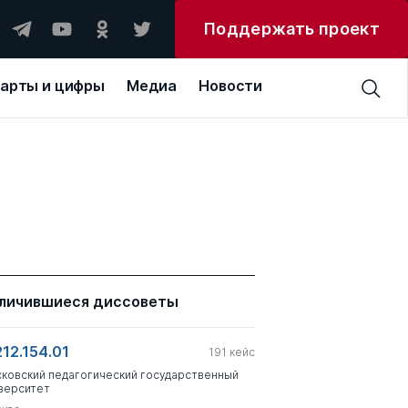
Поддержать проект
арты и цифры
Медиа
Новости
личившиеся диссоветы
212.154.01
191
кейс
ковский педагогический государственный
верситет