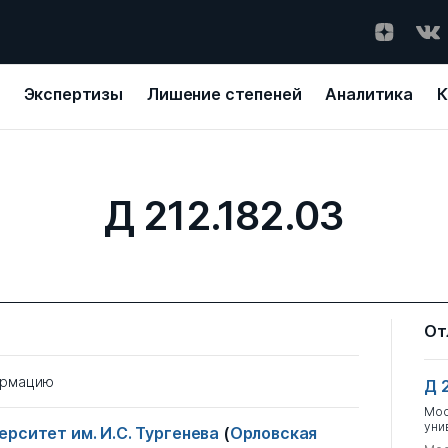
Экспертизы
Лишение степеней
Аналитика
К
Д 212.182.03
От
ормацию
Д 
Мос
уни
рситет им. И.С. Тургенева
(
Орловская