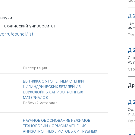
Мос
Д 
 науки
Там
 технический университет
име
ver.ru/council/list
Там
Д 
Сар
РЭУ
Диссертация
Сар
ВЫТЯЖКА С УТОНЕНИЕМ СТЕНКИ
Др
ЦИЛИНДРИЧЕСКИХ ДЕТАЛЕЙ ИЗ
ДВУХСЛОЙНЫХ АНИЗОТРОПНЫХ
МАТЕРИАЛОВ
Д 
Рабочий материал
Орл
И.С
НАУЧНОЕ ОБОСНОВАНИЕ РЕЖИМОВ
Орл
ТЕХНОЛОГИЙ ФОРМОИЗМЕНЕНИЯ
АНИЗОТРОПНЫХ ЛИСТОВЫХ И ТРУБНЫХ