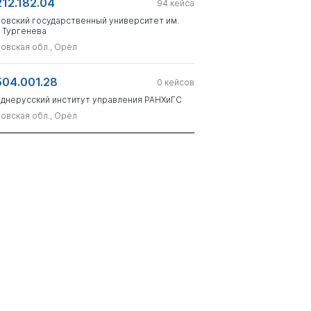
212.182.04
94
кейса
овский государственный университет им.
. Тургенева
овская обл., Орёл
504.001.28
0
кейсов
днерусский институт управления РАНХиГС
овская обл., Орёл