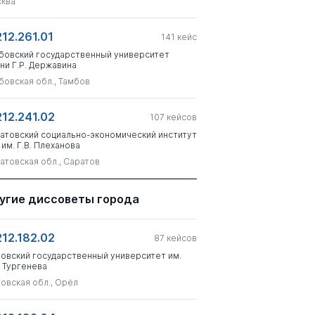
ква
212.261.01
141
кейс
бовский государственный университет
ни Г.Р. Державина
бовская обл., Тамбов
212.241.02
107
кейсов
атовский социально-экономический институт
 им. Г.В. Плеханова
атовская обл., Саратов
угие диссоветы города
212.182.02
87
кейсов
овский государственный университет им.
. Тургенева
овская обл., Орёл