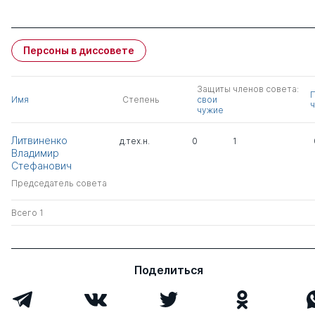
Персоны в диссовете
Защиты членов совета:
Имя
Степень
свои
ч
чужие
Литвиненко
д.тех.н.
0
1
Владимир
Стефанович
Председатель совета
Всего 1
Поделиться