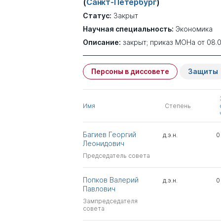
(
Санкт-Петербург
)
Статус:
Закрыт
Научная специальность:
Экономика
Описание:
закрыт; приказ МОНа от 08.
Персоны в диссовете
Защиты
Имя
Степень
Багиев Георгий
д.э.н.
0
Леонидович
Председатель совета
Попков Валерий
д.э.н.
0
Павлович
Зампредседателя
совета