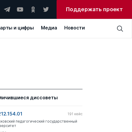
Поддержать проект
арты и цифры
Медиа
Новости
личившиеся диссоветы
212.154.01
191
кейс
ковский педагогический государственный
верситет