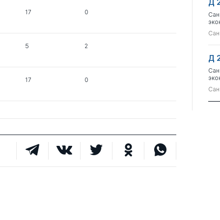
Д 
17
0
Сан
эко
Сан
5
2
Д 
Сан
эко
17
0
Сан