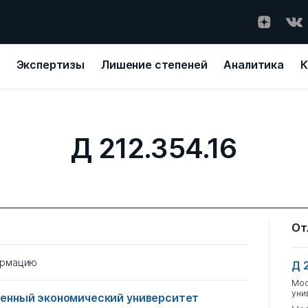
Экспертизы
Лишение степеней
Аналитика
К
Д 212.354.16
От
ормацию
Д 
Мос
уни
енный экономический университет