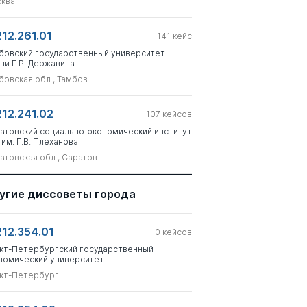
ква
212.261.01
141
кейс
бовский государственный университет
ни Г.Р. Державина
бовская обл., Тамбов
212.241.02
107
кейсов
атовский социально-экономический институт
 им. Г.В. Плеханова
атовская обл., Саратов
угие диссоветы города
212.354.01
0
кейсов
кт-Петербургский государственный
номический университет
кт-Петербург