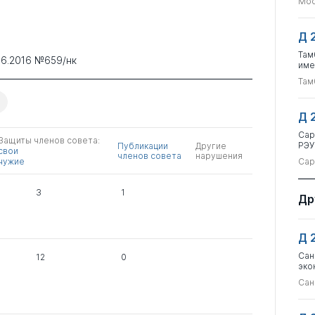
Мос
Д 
Там
06.2016 №659/нк
име
Там
Д 
Сар
Защиты членов совета:
РЭУ
Публикации
Другие
свои
членов совета
нарушения
чужие
Сар
3
1
Др
Д 
Сан
12
0
эко
Сан