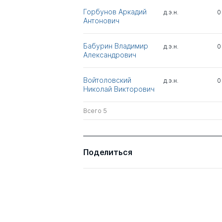
Горбунов Аркадий
д.э.н.
0
Антонович
Бабурин Владимир
д.э.н.
0
Александрович
Войтоловский
д.э.н.
0
Николай Викторович
Всего 5
Поделиться