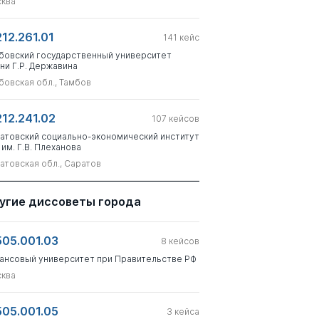
ква
212.261.01
141
кейс
бовский государственный университет
ни Г.Р. Державина
бовская обл., Тамбов
212.241.02
107
кейсов
атовский социально-экономический институт
 им. Г.В. Плеханова
атовская обл., Саратов
угие диссоветы города
505.001.03
8
кейсов
ансовый университет при Правительстве РФ
ква
505.001.05
3
кейса