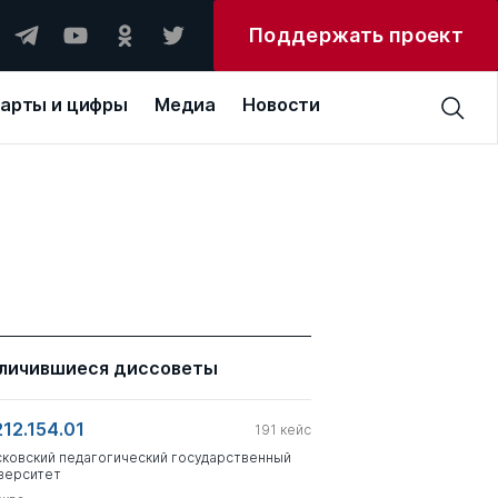
Поддержать проект
арты и цифры
Медиа
Новости
личившиеся диссоветы
212.154.01
191
кейс
ковский педагогический государственный
верситет