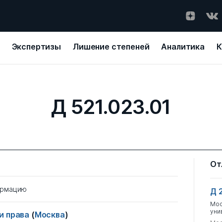
Экспертизы
Лишение степеней
Аналитика
К
Д 521.023.01
От
ормацию
Д 
Мос
уни
и права
(
Москва
)