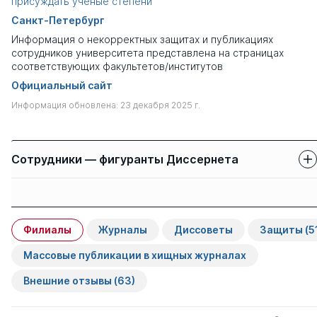
присуждать ученые степени
Санкт-Петербург
Информация о некорректных защитах и публикациях
сотрудников университета представлена на страницах
соответствующих факультетов/институтов
Официальный сайт
Информация обновлена: 23 декабря 2025 г.
Сотрудники — фигуранты Диссернета
Защиты сотрудников
Имя
Степень
свои
чужие
Филиалы
Журналы
Диссоветы
Защиты
(5
Хуббиев Шайкат
д.пед.н.
0
1
Закирович
Массовые публикации в хищных журналах
Внешние отзывы
(63)
Горелов Андрей
д.мед. н.
0
4
Игоревич