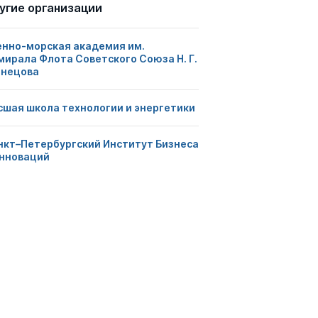
угие организации
енно-морская академия им.
мирала Флота Советского Союза Н. Г.
знецова
сшая школа технологии и энергетики
нкт–Петербургский Институт Бизнеса
Инноваций