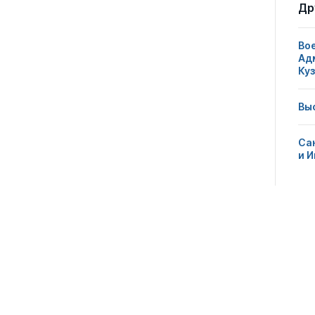
Др
0
10
0
Во
Ад
Ку
0
5
0
Вы
0
1
0
Са
и 
0
3
0
0
7
0
0
7
0