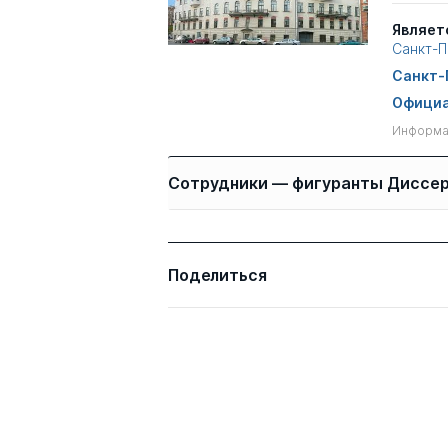
Являет
Санкт-П
Санкт-
Официа
Информац
Сотрудники — фигуранты Диссе
Имя
Степень
Поделиться
Иванов Виктор
д.э.н.
Владимирович
Пятов Михаил Львович
д.э.н.
Аренков Игорь
д.э.н.
Анатольевич