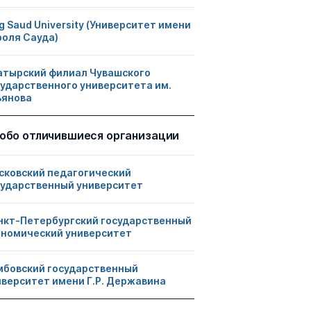
g Saud University (Университет имени
роля Сауда)
атырский филиал Чувашского
сударственного университета им.
ьянова
обо отличившиеся организации
сковский педагогический
сударственный университет
нкт-Петербургский государственный
ономический университет
мбовский государственный
иверситет имени Г.Р. Державина