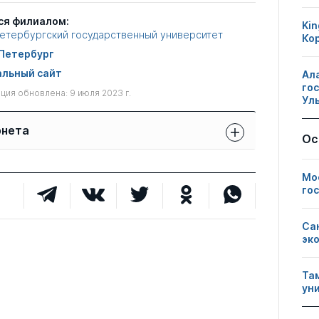
ся филиалом:
Kin
етербургский государственный университет
Ко
Петербург
льный сайт
Ал
го
ия обновлена: 9 июля 2023 г.
Ул
рнета
Ос
Защиты сотрудников:
Публикации
Другие
свои
Мо
сотрудников
нарушения
чужие
го
0
1
0
Са
эк
0
2
0
Та
ун
0
6
0