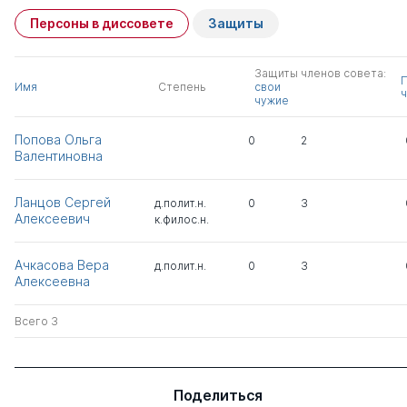
Персоны в диссовете
Защиты
Защиты членов совета:
Имя
Степень
свои
ч
чужие
Попова Ольга
0
2
Валентиновна
Ланцов Сергей
д.полит.н.
0
3
Алексеевич
к.филос.н.
Ачкасова Вера
д.полит.н.
0
3
Алексеевна
Всего 3
Поделиться